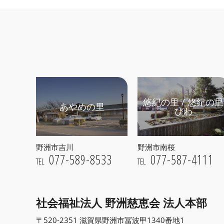
悠紀の里 / 悠紀の里
あやめの里
びわ
野洲市吉川
野洲市南桜
077-589-8533
077-587-4111
TEL
TEL
社会福祉法人 野洲慈恵会
法人本部
〒520-2351 滋賀県野洲市冨波甲1340番地1