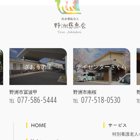
ぎおうの里
デイセンターさくら
野洲市冨波甲
野洲市南桜
077-586-5444
077-518-0530
TEL
TEL
T
特別養護老人