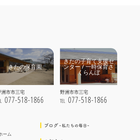
きたの子育て支援セ
きたの保育園
ンター / 一時保育さ
くらんぼ
野洲市市三宅
野洲市市三宅
077-518-1866
077-518-1866
EL
TEL
ホーム