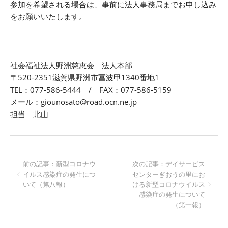
参加を希望される場合は、事前に法人事務局までお申し込み
をお願いいたします。
社会福祉法人野洲慈恵会 法人本部
〒520-2351滋賀県野洲市冨波甲1340番地1
TEL：077-586-5444 / FAX：077-586-5159
メール：giounosato@road.ocn.ne.jp
担当 北山
前の記事：新型コロナウ
次の記事：デイサービス
イルス感染症の発生につ
センターぎおうの里にお
いて（第八報）
ける新型コロナウイルス
感染症の発生について
（第一報）