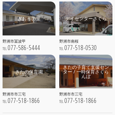
ぎおうの里
デイセンターさくら
野洲市冨波甲
野洲市南桜
077-586-5444
077-518-0530
TEL
TEL
きたの子育て支援セン
きたの保育園
ター / 一時保育さくら
んぼ
野洲市市三宅
野洲市市三宅
077-518-1866
077-518-1866
TEL
TEL