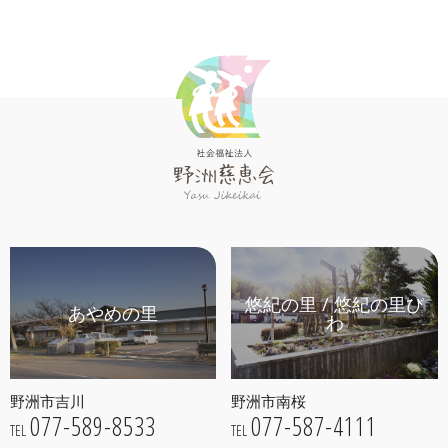
悠紀の里 / 悠紀の里び
あやめの里
わ
野洲市吉川
野洲市南桜
077-589-8533
077-587-4111
TEL
TEL