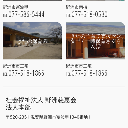
野洲市冨波甲
野洲市南桜
077-586-5444
077-518-0530
TEL
TEL
きたの子育て支援セン
きたの保育園
ター / 一時保育さくら
んぼ
野洲市市三宅
野洲市市三宅
077-518-1866
077-518-1866
TEL
TEL
社会福祉法人 野洲慈恵会
法人本部
〒520-2351 滋賀県野洲市冨波甲1340番地1