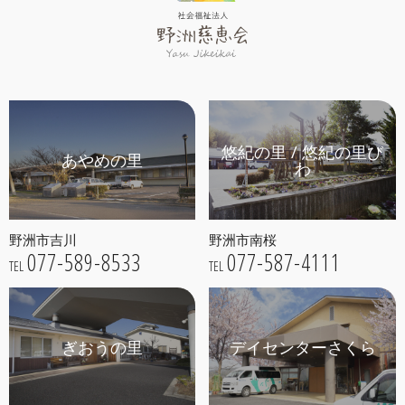
悠紀の里 / 悠紀の里び
あやめの里
わ
野洲市吉川
野洲市南桜
077-589-8533
077-587-4111
TEL
TEL
ぎおうの里
デイセンターさくら