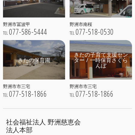
野洲市冨波甲
野洲市南桜
077-586-5444
077-518-0530
TEL
TEL
きたの子育て支援セン
きたの保育園
ター / 一時保育さくら
んぼ
野洲市市三宅
野洲市市三宅
077-518-1866
077-518-1866
TEL
TEL
社会福祉法人 野洲慈恵会
法人本部