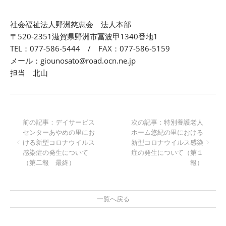
社会福祉法人野洲慈恵会 法人本部
〒520-2351滋賀県野洲市冨波甲1340番地1
TEL：077-586-5444 / FAX：077-586-5159
メール：giounosato@road.ocn.ne.jp
担当 北山
前の記事：デイサービス
次の記事：特別養護老人
センターあやめの里にお
ホーム悠紀の里における
ける新型コロナウイルス
新型コロナウイルス感染
感染症の発生について
症の発生について（第１
（第二報 最終）
報）
一覧へ戻る