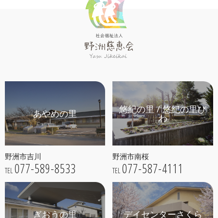
悠紀の里 / 悠紀の里び
あやめの里
わ
野洲市吉川
野洲市南桜
077-589-8533
077-587-4111
TEL
TEL
ぎおうの里
デイセンターさくら