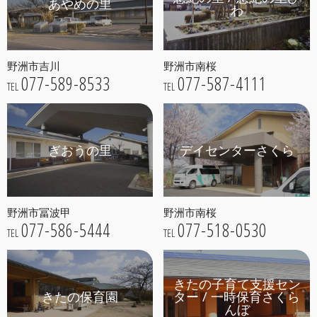
あやめの里
わ
野洲市吉川
野洲市南桜
077-589-8533
077-587-4111
TEL
TEL
ぎおうの里
デイセンターさくら
野洲市冨波甲
野洲市南桜
077-586-5444
077-518-0530
TEL
TEL
きたの子育て支援セン
きたの保育園
ター / 一時保育さくら
んぼ