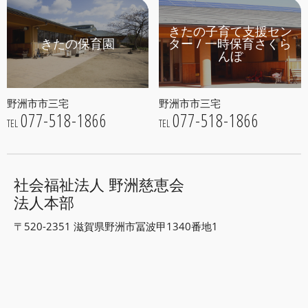
きたの子育て支援セン
きたの保育園
ター / 一時保育さくら
んぼ
野洲市市三宅
野洲市市三宅
077-518-1866
077-518-1866
TEL
TEL
社会福祉法人 野洲慈恵会
法人本部
〒520-2351 滋賀県野洲市冨波甲1340番地1