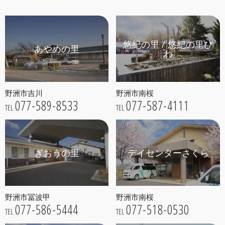
悠紀の里 / 悠紀の里び
あやめの里
わ
野洲市吉川
野洲市南桜
077-589-8533
077-587-4111
TEL
TEL
ぎおうの里
デイセンターさくら
野洲市冨波甲
野洲市南桜
077-586-5444
077-518-0530
TEL
TEL