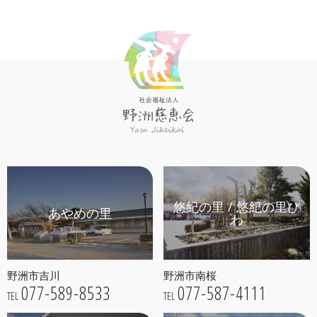
悠紀の里 / 悠紀の里び
あやめの里
わ
野洲市吉川
野洲市南桜
077-589-8533
077-587-4111
TEL
TEL