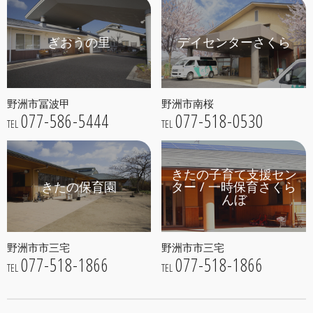
ぎおうの里
デイセンターさくら
野洲市冨波甲
野洲市南桜
077-586-5444
077-518-0530
TEL
TEL
きたの子育て支援セン
きたの保育園
ター / 一時保育さくら
んぼ
野洲市市三宅
野洲市市三宅
077-518-1866
077-518-1866
TEL
TEL