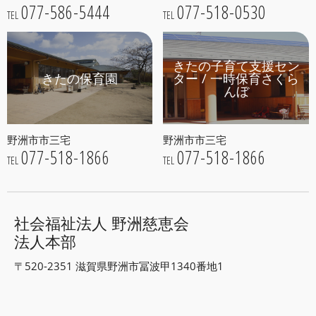
077-586-5444
077-518-0530
TEL
TEL
きたの子育て支援セン
きたの保育園
ター / 一時保育さくら
んぼ
野洲市市三宅
野洲市市三宅
077-518-1866
077-518-1866
TEL
TEL
社会福祉法人 野洲慈恵会
法人本部
〒520-2351 滋賀県野洲市冨波甲1340番地1