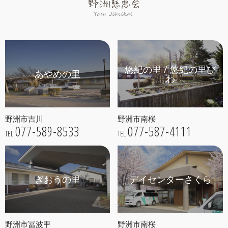
悠紀の里 / 悠紀の里び
あやめの里
わ
野洲市吉川
野洲市南桜
077-589-8533
077-587-4111
TEL
TEL
ぎおうの里
デイセンターさくら
野洲市冨波甲
野洲市南桜