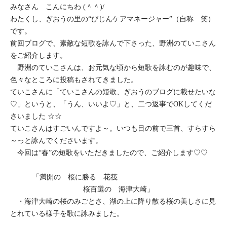
みなさん こんにちわ (＾＾)/
わたくし、ぎおうの里の“びじんケアマネージャー”（自称 笑）
です。
前回ブログで、素敵な短歌を詠んで下さった、野洲のていこさん
をご紹介します。
野洲のていこさんは、お元気な頃から短歌を詠むのが趣味で、
色々なところに投稿もされてきました。
ていこさんに「ていこさんの短歌、ぎおうのブログに載せたいな
♡」というと、「うん、いいよ♡」と、二つ返事でOKしてくだ
さいました ☆☆
ていこさんはすごいんですよ～。いつも目の前で三首、すらすら
～っと詠んでくださいます。
今回は“春”の短歌をいただきましたので、ご紹介します♡♡
「満開の 桜に勝る 花筏
桜百選の 海津大崎」
・海津大崎の桜のみごとさ、湖の上に降り散る桜の美しさに見
とれている様子を歌に詠みました。