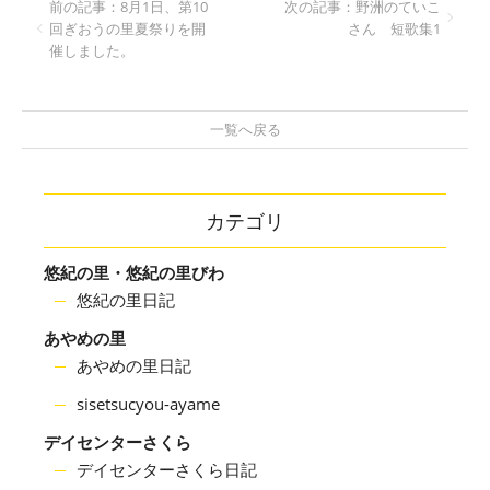
前の記事：8月1日、第10
次の記事：野洲のていこ
回ぎおうの里夏祭りを開
さん 短歌集1
催しました。
一覧へ戻る
カテゴリ
悠紀の里・悠紀の里びわ
悠紀の里日記
あやめの里
あやめの里日記
sisetsucyou-ayame
デイセンターさくら
デイセンターさくら日記