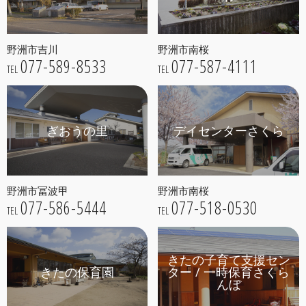
野洲市吉川
野洲市南桜
077-589-8533
077-587-4111
TEL
TEL
ぎおうの里
デイセンターさくら
野洲市冨波甲
野洲市南桜
077-586-5444
077-518-0530
TEL
TEL
きたの子育て支援セン
きたの保育園
ター / 一時保育さくら
んぼ