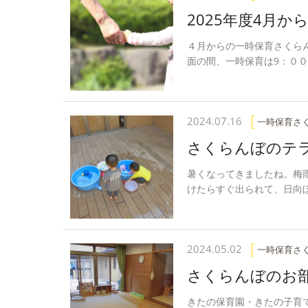
2025年度4月
４月からの一時保育さくら
面の間、一時保育は9：０
2024.07.16
一時保育さ
さくらんぼのテラ
暑くなってきましたね。梅
けたらすぐ出られて、日向
2024.05.02
一時保育さ
さくらんぼのお
きたの保育園・きたの子育