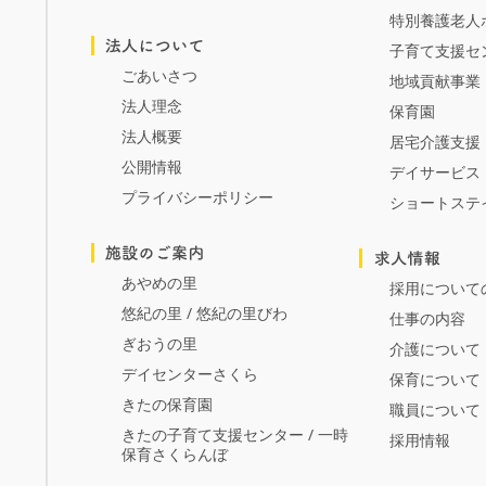
特別養護老人
子育て支援セ
ごあいさつ
地域貢献事業
法人理念
保育園
法人概要
居宅介護支援
公開情報
デイサービス
プライバシーポリシー
ショートステ
あやめの里
採用について
悠紀の里 / 悠紀の里びわ
仕事の内容
ぎおうの里
介護について
デイセンターさくら
保育について
きたの保育園
職員について
きたの子育て支援センター / 一時
採用情報
保育さくらんぼ