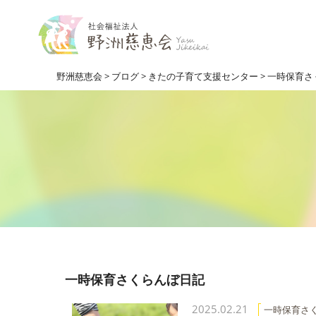
野洲慈恵会
>
ブログ
>
きたの子育て支援センター
>
一時保育さ
一時保育さくらんぼ日記
2025.02.21
一時保育さ