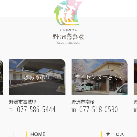
ぎおうの里
デイセンターさくら
野洲市冨波甲
野洲市南桜
077-586-5444
077-518-0530
TEL
TEL
T