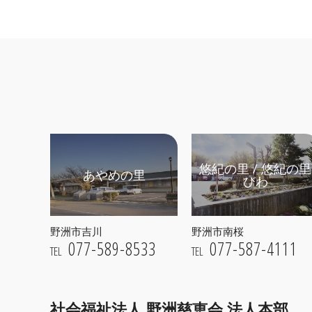
悠紀の里 / 悠紀の里
あやめの里
びわ
野洲市吉川
野洲市南桜
077-589-8533
077-587-4111
TEL
TEL
社会福祉法人 野洲慈恵会
法人本部