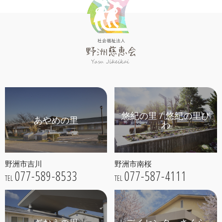
悠紀の里 / 悠紀の里び
あやめの里
わ
野洲市吉川
野洲市南桜
077-589-8533
077-587-4111
TEL
TEL