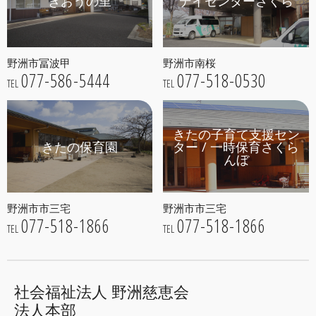
ぎおうの里
デイセンターさくら
野洲市冨波甲
野洲市南桜
077-586-5444
077-518-0530
TEL
TEL
きたの子育て支援セン
きたの保育園
ター / 一時保育さくら
んぼ
野洲市市三宅
野洲市市三宅
077-518-1866
077-518-1866
TEL
TEL
社会福祉法人 野洲慈恵会
法人本部