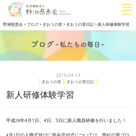
野洲慈恵会
>
ブログ
>
ぎおうの里
>
ぎおうの里日記
>
新人研修体験学習
2016.04.13
ぎおうの里
ぎおうの里日記
新人研修体験学習
年4月1日、4日、5日に新人職員研修を行いました！
平成28
日の入職式並びに辞令交付式については、悠紀の里ブロ
4
月1