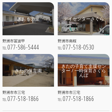
ぎおうの里
デイセンターさくら
野洲市冨波甲
野洲市南桜
077-586-5444
077-518-0530
TEL
TEL
きたの子育て支援セン
きたの保育園
ター / 一時保育さくら
んぼ
野洲市市三宅
野洲市市三宅
077-518-1866
077-518-1866
TEL
TEL