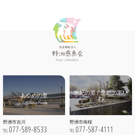
悠紀の里 / 悠紀の里び
あやめの里
わ
野洲市吉川
野洲市南桜
077-589-8533
077-587-4111
TEL
TEL