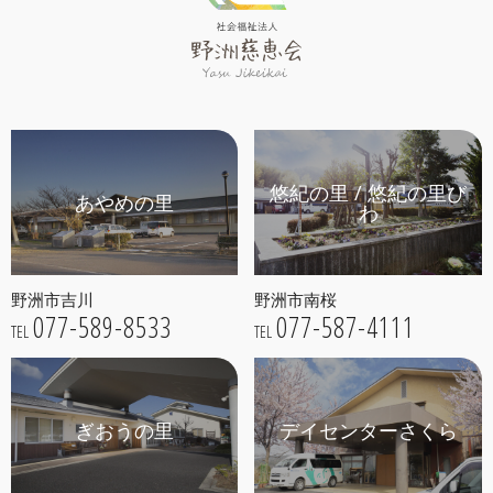
悠紀の里 / 悠紀の里び
あやめの里
わ
野洲市吉川
野洲市南桜
077-589-8533
077-587-4111
TEL
TEL
ぎおうの里
デイセンターさくら