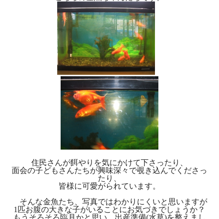
住民さんが餌やりを気にかけて下さったり、
面会の子どもさんたちが興味深々で覗き込んでくださっ
たり、
皆様に可愛がられています。
そんな金魚たち、写真ではわかりにくいと思いますが
1匹お腹の大きな子がいることにお気づきでしょうか？
もうそろそろ臨月かと思い、
出産準備(
水草)を整えまし