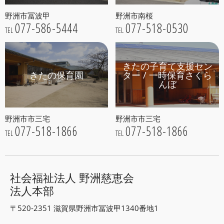
野洲市冨波甲
野洲市南桜
077-586-5444
077-518-0530
TEL
TEL
きたの子育て支援セン
きたの保育園
ター / 一時保育さくら
んぼ
野洲市市三宅
野洲市市三宅
077-518-1866
077-518-1866
TEL
TEL
社会福祉法人 野洲慈恵会
法人本部
〒520-2351 滋賀県野洲市冨波甲1340番地1