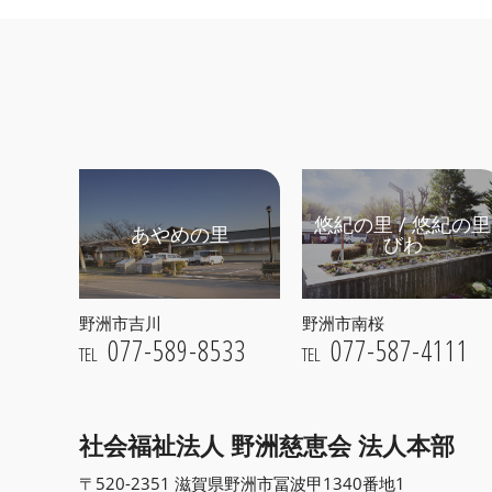
悠紀の里 / 悠紀の里
あやめの里
びわ
野洲市吉川
野洲市南桜
077-589-8533
077-587-4111
TEL
TEL
社会福祉法人 野洲慈恵会
法人本部
〒520-2351 滋賀県野洲市冨波甲1340番地1