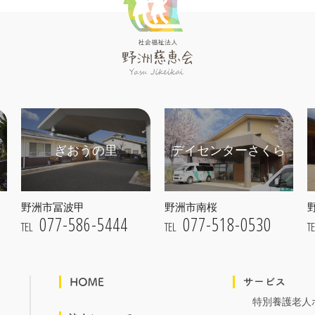
ぎおうの里
デイセンターさくら
野洲市冨波甲
野洲市南桜
077-586-5444
077-518-0530
TEL
TEL
T
特別養護老人