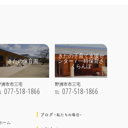
きたの子育て支援セ
きたの保育園
ンター / 一時保育さ
くらんぼ
野洲市市三宅
野洲市市三宅
077-518-1866
077-518-1866
EL
TEL
ホーム