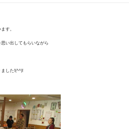
います。
を思い出してもらいながら
りました
!(^^)!