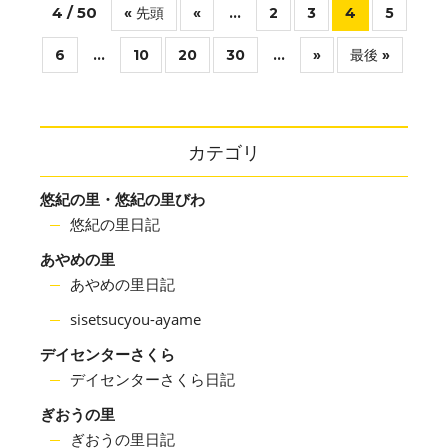
4 / 50
« 先頭
«
...
2
3
4
5
6
...
10
20
30
...
»
最後 »
カテゴリ
悠紀の里・悠紀の里びわ
悠紀の里日記
あやめの里
あやめの里日記
sisetsucyou-ayame
デイセンターさくら
デイセンターさくら日記
ぎおうの里
ぎおうの里日記