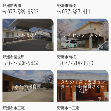
野洲市吉川
野洲市南桜
077-589-8533
077-587-4111
TEL
TEL
ぎおうの里
デイセンターさくら
野洲市冨波甲
野洲市南桜
077-586-5444
077-518-0530
TEL
TEL
きたの子育て支援セン
きたの保育園
ター / 一時保育さくら
んぼ
野洲市市三宅
野洲市市三宅